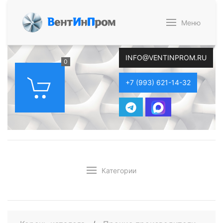
В
ент
И
н
П
ром
Меню
INFO@VENTINPROM.RU
0
+7 (993) 621-14-32
Категории