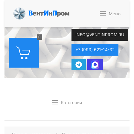
В
ент
И
н
П
ром
Меню
INFO@VENTINPROM.RU
0
+7 (993) 621-14-32
Категории