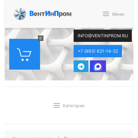
В
ент
И
н
П
ром
Меню
INFO@VENTINPROM.RU
0
+7 (993) 621-14-32
Категории