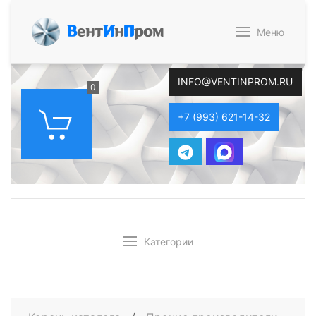
В
ент
И
н
П
ром
Меню
INFO@VENTINPROM.RU
0
+7 (993) 621-14-32
Категории