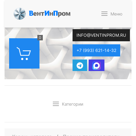
В
ент
И
н
П
ром
Меню
INFO@VENTINPROM.RU
0
+7 (993) 621-14-32
Категории