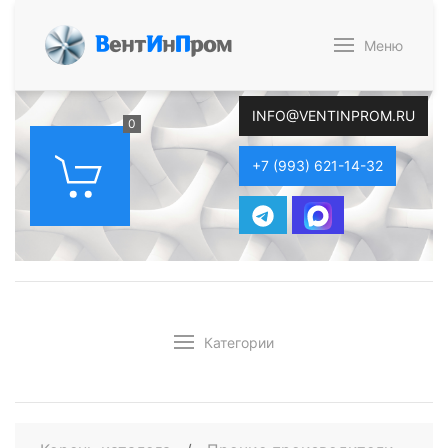
В
ент
И
н
П
ром
Меню
INFO@VENTINPROM.RU
0
+7 (993) 621-14-32
Категории