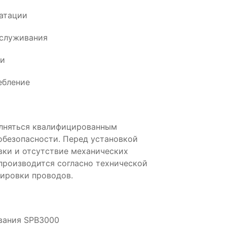
атации
бслуживания
ии
ебление
лняться квалифицированным
обезопасности. Перед установкой
вки и отсутствие механических
производится согласно технической
ировки проводов.
ования SPB3000