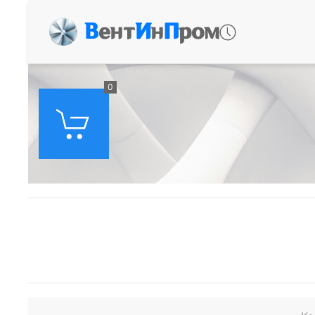
В
ент
И
н
П
ром
0