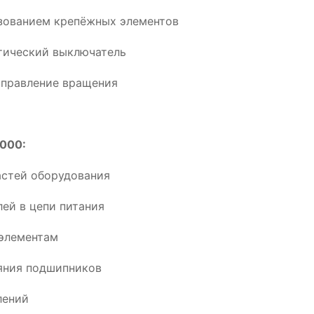
ьзованием крепёжных элементов
тический выключатель
аправление вращения
3000:
астей оборудования
ей в цепи питания
элементам
ояния подшипников
лений