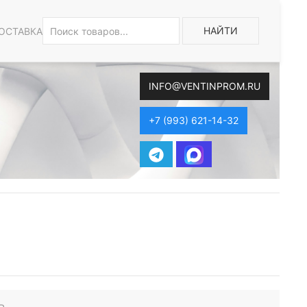
НАЙТИ
ОСТАВКА
INFO@VENTINPROM.RU
+7 (993) 621-14-32