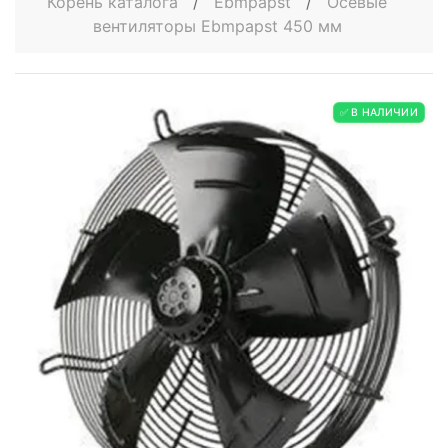
Корень каталога
/
Ebmpapst
/
Осевые
вентиляторы Ebmpapst 450 мм
✅ В НАЛИЧИИ