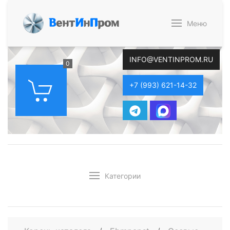
В
ент
И
н
П
ром
Меню
INFO@VENTINPROM.RU
0
+7 (993) 621-14-32
Категории