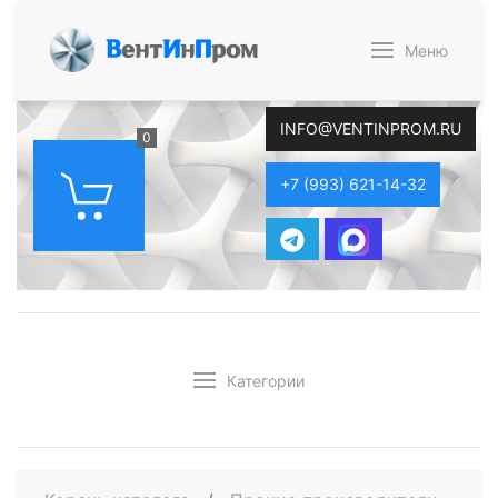
В
ент
И
н
П
ром
Меню
INFO@VENTINPROM.RU
0
+7 (993) 621-14-32
Категории