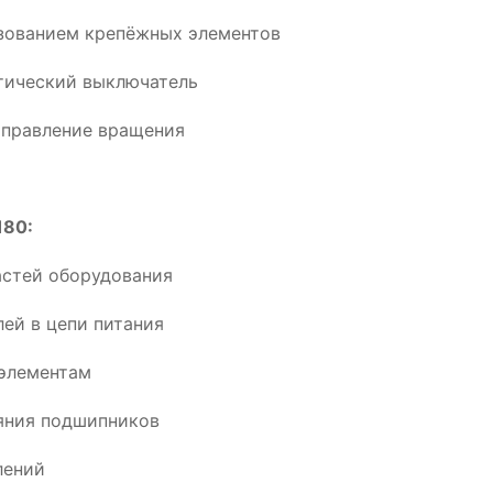
ьзованием крепёжных элементов
тический выключатель
аправление вращения
180:
астей оборудования
ей в цепи питания
элементам
ояния подшипников
лений