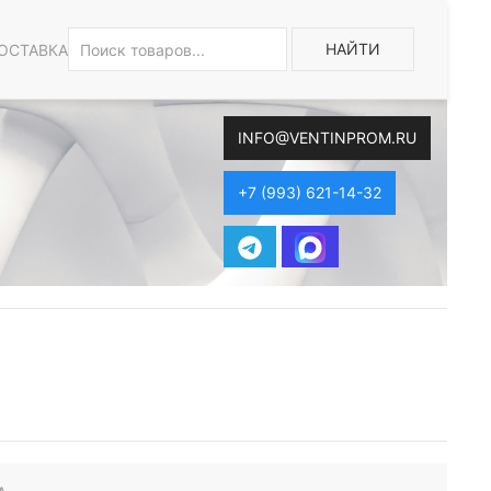
НАЙТИ
ОСТАВКА
INFO@VENTINPROM.RU
+7 (993) 621-14-32