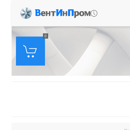
В
ент
И
н
П
ром
0