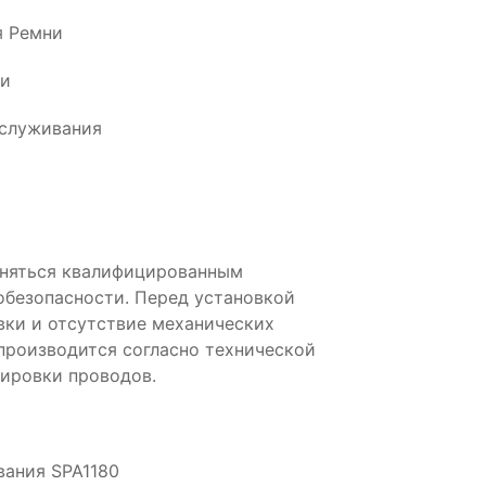
я Ремни
ии
бслуживания
лняться квалифицированным
обезопасности. Перед установкой
вки и отсутствие механических
производится согласно технической
ировки проводов.
вания SPA1180