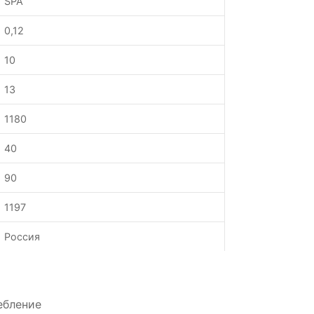
SPA
0,12
10
13
1180
40
90
1197
Россия
ебление