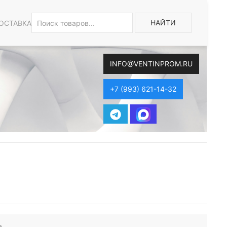
НАЙТИ
ОСТАВКА
INFO@VENTINPROM.RU
+7 (993) 621-14-32