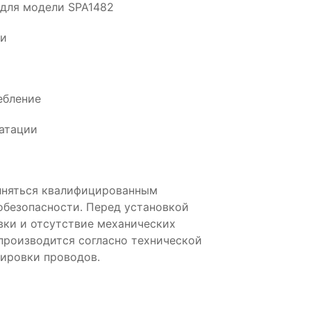
 для модели SPA1482
ии
ебление
атации
лняться квалифицированным
обезопасности. Перед установкой
вки и отсутствие механических
производится согласно технической
ировки проводов.