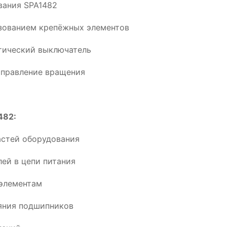
вания SPA1482
ьзованием крепёжных элементов
тический выключатель
аправление вращения
482:
астей оборудования
ей в цепи питания
элементам
ояния подшипников