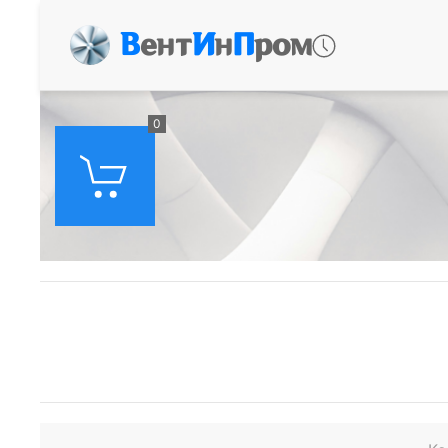
В
ент
И
н
П
ром
0