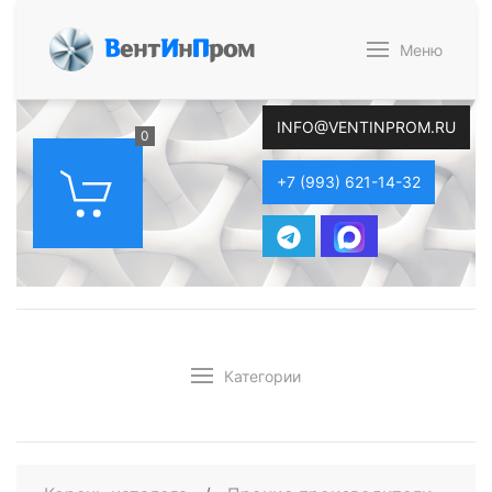
В
ент
И
н
П
ром
Меню
INFO@VENTINPROM.RU
0
+7 (993) 621-14-32
Категории