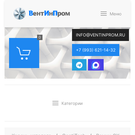
В
ент
И
н
П
ром
Меню
INFO@VENTINPROM.RU
0
+7 (993) 621-14-32
Категории