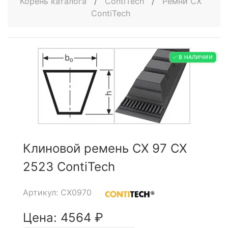
Корень каталога
/
ContiTech
/
Ремни CX
ContiTech
✅ В НАЛИЧИИ
Клиновой ремень CX 97 CX
2523 ContiTech
Артикул: CX0970
Цена: 4564 ₽