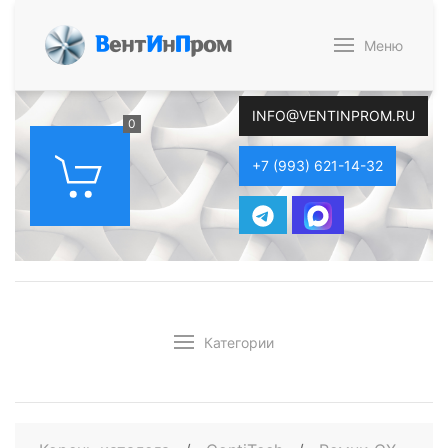
В
ент
И
н
П
ром
Меню
INFO@VENTINPROM.RU
0
+7 (993) 621-14-32
Категории