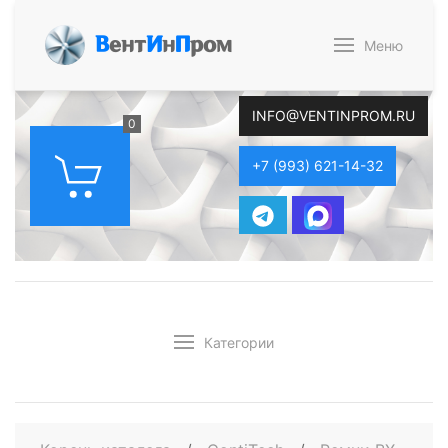
В
ент
И
н
П
ром
Меню
INFO@VENTINPROM.RU
0
+7 (993) 621-14-32
Категории