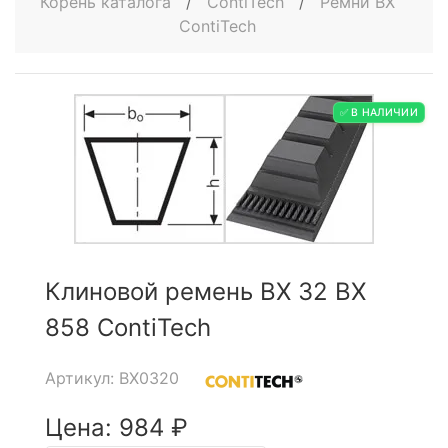
Корень каталога
/
ContiTech
/
Ремни BX
ContiTech
✅ В НАЛИЧИИ
Клиновой ремень BX 32 BX
858 ContiTech
Артикул: BX0320
Цена: 984 ₽