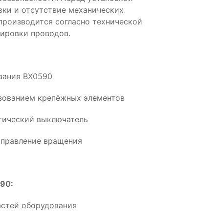
вки и отсутствие механических
производится согласно технической
ировки проводов.
ования BX0590
ьзованием крепёжных элементов
тический выключатель
аправление вращения
90:
астей оборудования