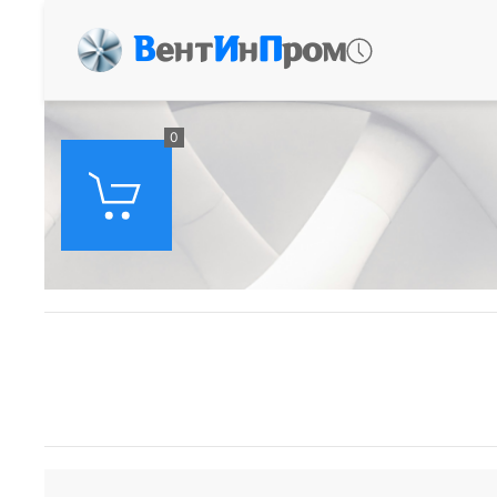
В
ент
И
н
П
ром
0