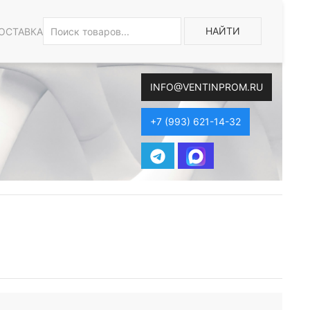
НАЙТИ
ОСТАВКА
INFO@VENTINPROM.RU
+7 (993) 621-14-32