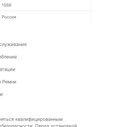
1566
Россия
бслуживания
ебление
атации
я Ремни
ии
няться квалифицированным
обезопасности. Перед установкой