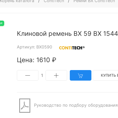
Корень каталога
/
ContiTech
/
Ремни BX ContiTech
ИИ
Клиновой ремень BX 59 BX 1544
Артикул: BX0590
Цена: 1610 ₽
1
КУПИТЬ 
Руководство по подбору оборудования