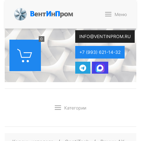
В
ент
И
н
П
ром
Меню
INFO@VENTINPROM.RU
0
+7 (993) 621-14-32
Категории