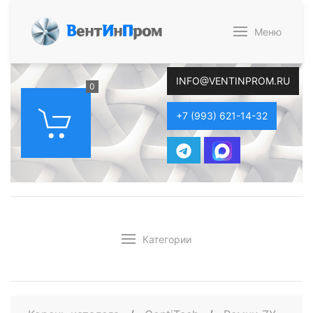
В
ент
И
н
П
ром
Меню
INFO@VENTINPROM.RU
0
+7 (993) 621-14-32
Категории