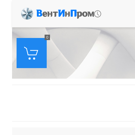
В
ент
И
н
П
ром
0