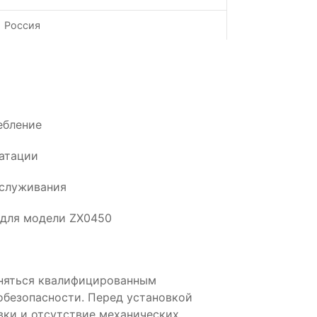
Россия
ебление
атации
бслуживания
 для модели ZX0450
няться квалифицированным
обезопасности. Перед установкой
вки и отсутствие механических