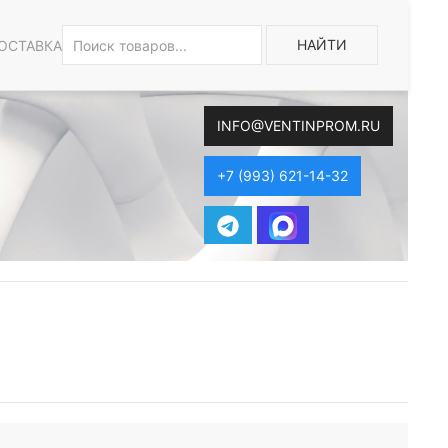
НАЙТИ
ОСТАВКА
INFO@VENTINPROM.RU
+7 (993) 621-14-32