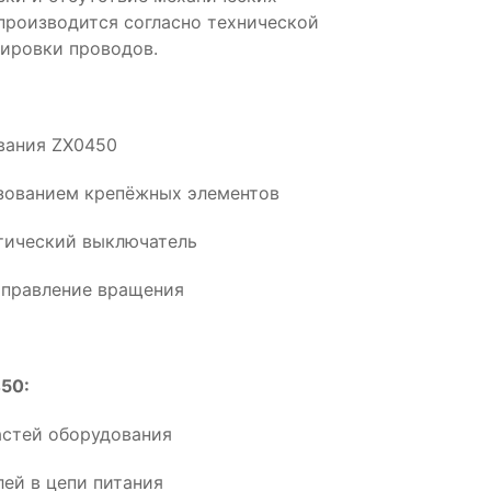
производится согласно технической
ировки проводов.
ования ZX0450
ьзованием крепёжных элементов
тический выключатель
аправление вращения
50:
астей оборудования
ей в цепи питания