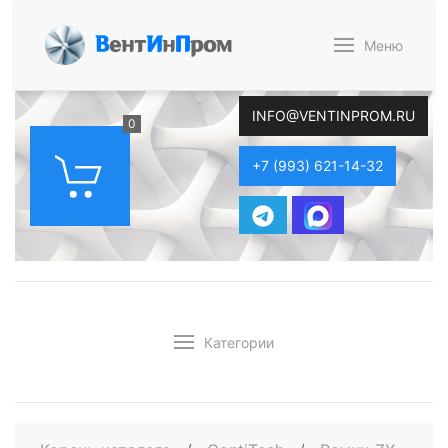
В
ент
И
н
П
ром
Меню
INFO@VENTINPROM.RU
0
+7 (993) 621-14-32
Категории