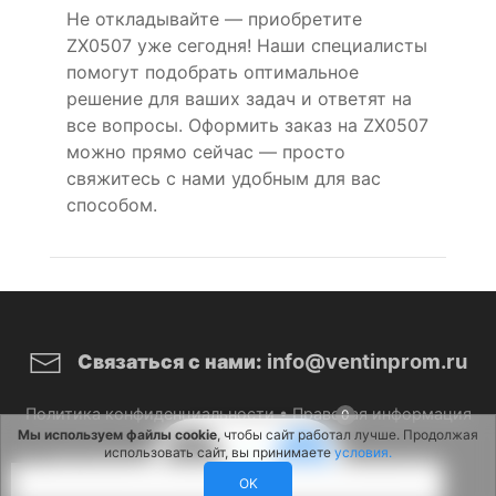
Не откладывайте — приобретите
ZX0507 уже сегодня! Наши специалисты
помогут подобрать оптимальное
решение для ваших задач и ответят на
все вопросы. Оформить заказ на ZX0507
можно прямо сейчас — просто
свяжитесь с нами удобным для вас
способом.
info@ventinprom.ru
Связаться с нами:
Политика конфиденциальности
•
Правовая информация
0
Мы используем файлы cookie
, чтобы сайт работал лучше. Продолжая
использовать сайт, вы принимаете
условия.
© 2026 ВентИнПром. Все права защищены.
OK