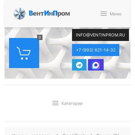
В
ент
И
н
П
ром
Меню
INFO@VENTINPROM.RU
0
+7 (993) 621-14-32
Категории