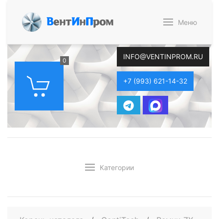
В
ент
И
н
П
ром
Меню
INFO@VENTINPROM.RU
0
+7 (993) 621-14-32
Категории