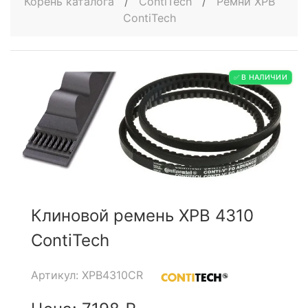
Корень каталога
/
ContiTech
/
Ремни XPB
ContiTech
✅ В НАЛИЧИИ
Клиновой ремень XPB 4310
ContiTech
Артикул: XPB4310CR