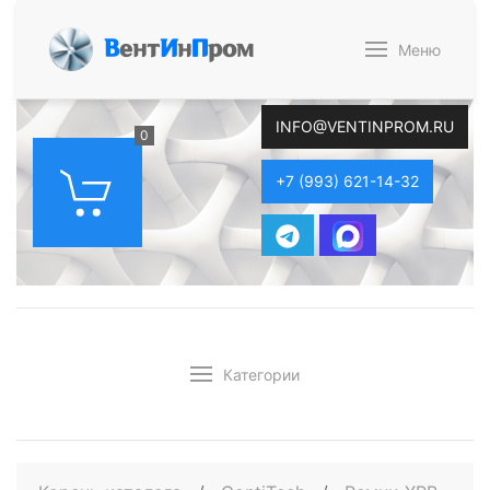
В
ент
И
н
П
ром
Меню
INFO@VENTINPROM.RU
0
+7 (993) 621-14-32
Категории