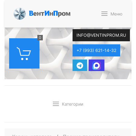
В
ент
И
н
П
ром
Меню
INFO@VENTINPROM.RU
0
+7 (993) 621-14-32
Категории