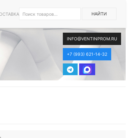
НАЙТИ
ОСТАВКА
INFO@VENTINPROM.RU
+7 (993) 621-14-32