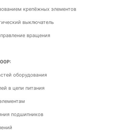
ьзованием крепёжных элементов
тический выключатель
аправление вращения
900P:
астей оборудования
ей в цепи питания
элементам
ояния подшипников
лений