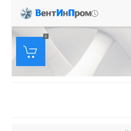
В
ент
И
н
П
ром
0