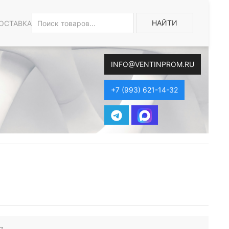
НАЙТИ
ОСТАВКА
INFO@VENTINPROM.RU
+7 (993) 621-14-32