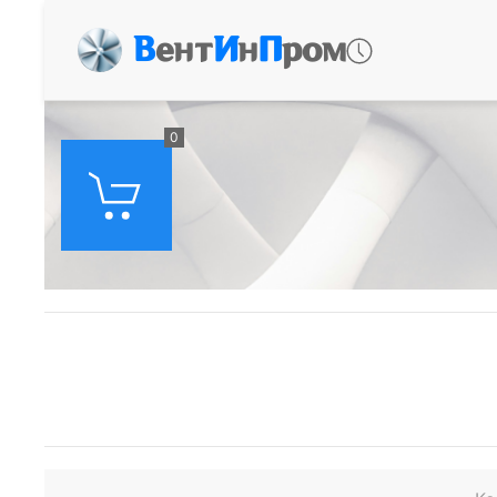
В
ент
И
н
П
ром
0