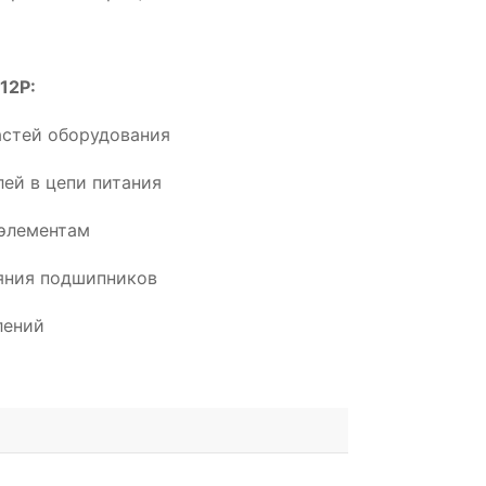
12P:
астей оборудования
ей в цепи питания
элементам
ояния подшипников
лений