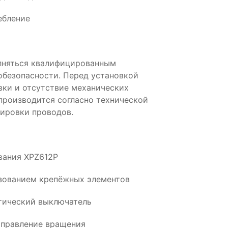
ебление
лняться квалифицированным
обезопасности. Перед установкой
вки и отсутствие механических
производится согласно технической
ировки проводов.
вания XPZ612P
ьзованием крепёжных элементов
тический выключатель
аправление вращения