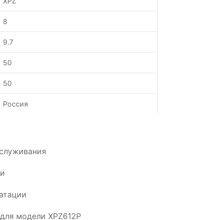
XPZ
8
9.7
50
50
Россия
бслуживания
ии
атации
 для модели XPZ612P