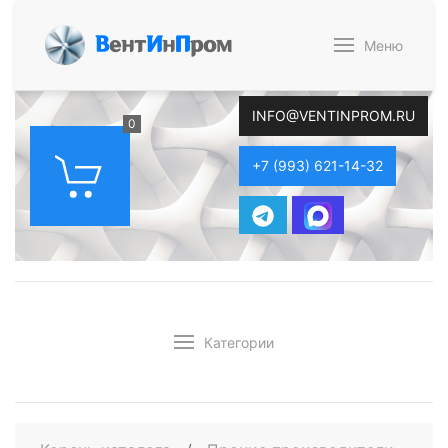
В
ент
И
н
П
ром
Меню
INFO@VENTINPROM.RU
0
+7 (993) 621-14-32
Категории