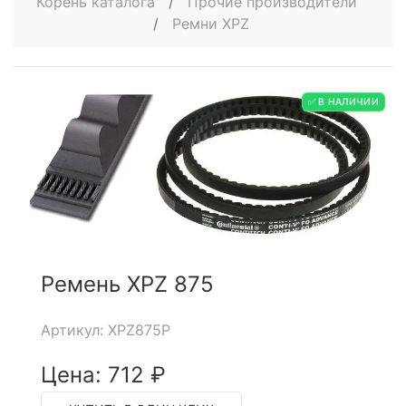
Корень каталога
/
Прочие производители
/
Ремни XPZ
✅ В НАЛИЧИИ
Ремень XPZ 875
Артикул: XPZ875P
Цена: 712 ₽