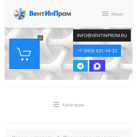
В
ент
И
н
П
ром
Меню
INFO@VENTINPROM.RU
0
+7 (993) 621-14-32
Категории