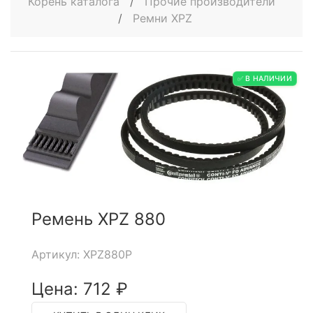
Корень каталога
/
Прочие производители
/
Ремни XPZ
✅ В НАЛИЧИИ
Ремень XPZ 880
Артикул: XPZ880P
Цена: 712 ₽