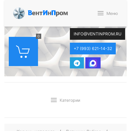
В
ент
И
н
П
ром
Меню
INFO@VENTINPROM.RU
0
+7 (993) 621-14-32
Категории