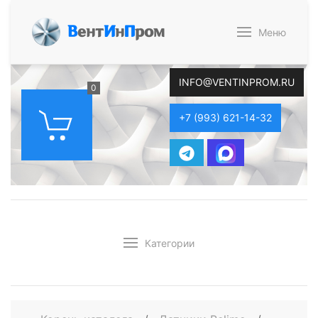
В
ент
И
н
П
ром
Меню
INFO@VENTINPROM.RU
0
+7 (993) 621-14-32
Категории