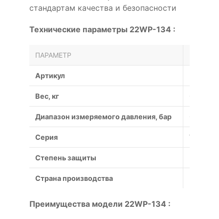
стандартам качества и безопасности
Технические параметры 22WP-134 :
ПАРАМЕТР
ЗНАЧЕН
Артикул
22WP-1
Вес, кг
0.12
Диапазон измеряемого давления, бар
0…4
Серия
WP
Степень защиты
IP65
Страна производства
Швейца
Преимущества модели 22WP-134 :