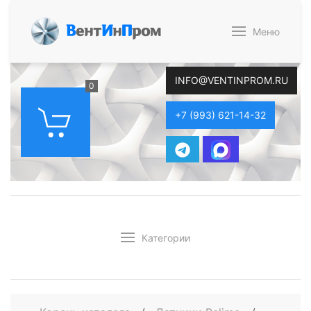
В
ент
И
н
П
ром
Меню
INFO@VENTINPROM.RU
0
+7 (993) 621-14-32
Категории