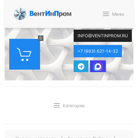
В
ент
И
н
П
ром
Меню
INFO@VENTINPROM.RU
0
+7 (993) 621-14-32
Категории