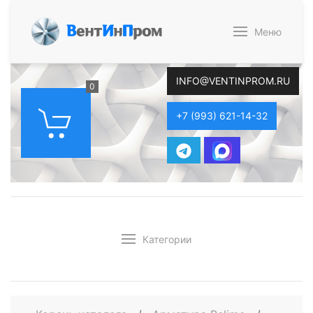
В
ент
И
н
П
ром
Меню
INFO@VENTINPROM.RU
0
+7 (993) 621-14-32
Категории