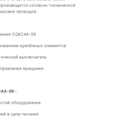
производится согласно технической
ировки проводов.
ования CQK24A-SR
ьзованием крепёжных элементов
тический выключатель
аправление вращения
24A-SR :
астей оборудования
ей в цепи питания