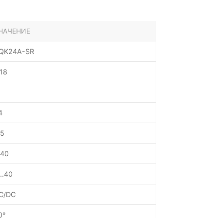
НАЧЕНИЕ
QK24A-SR
.18
4
.5
P40
..40
C/DC
0°