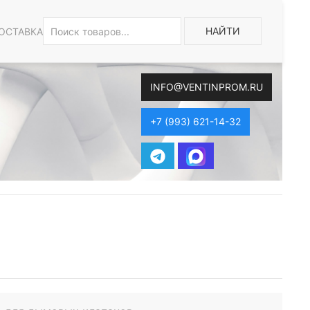
НАЙТИ
ОСТАВКА
INFO@VENTINPROM.RU
+7 (993) 621-14-32