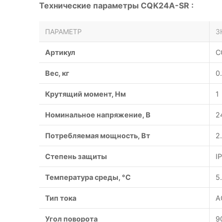
Технические параметры CQK24A-SR :
ПАРАМЕТР
З
Артикул
C
Вес, кг
0
Крутящий момент, Нм
1
Номинальное напряжение, В
2
Потребляемая мощность, Вт
2
Степень защиты
I
Температура среды, °С
5.
Тип тока
A
Угол поворота
9