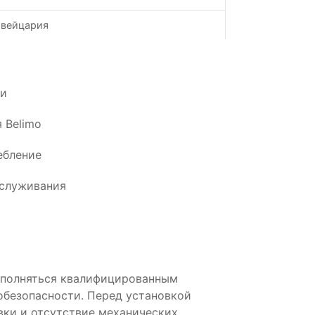
вейцария
ии
 Belimo
ебление
бслуживания
полняться квалифицированным
обезопасности. Перед установкой
вки и отсутствие механических