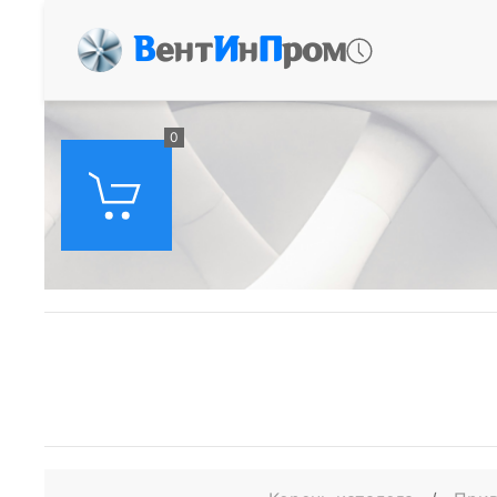
В
ент
И
н
П
ром
0