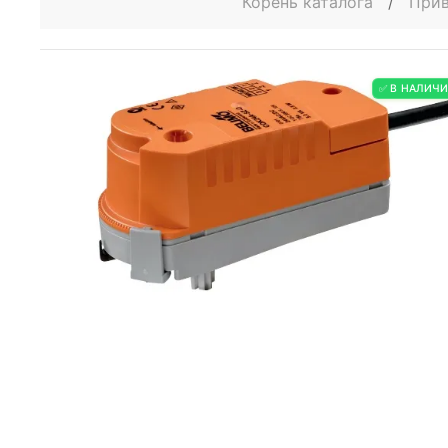
Корень каталога
/
Прив
✅ В НАЛИЧ