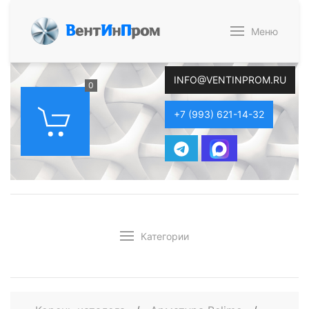
В
ент
И
н
П
ром
Меню
INFO@VENTINPROM.RU
0
+7 (993) 621-14-32
Категории