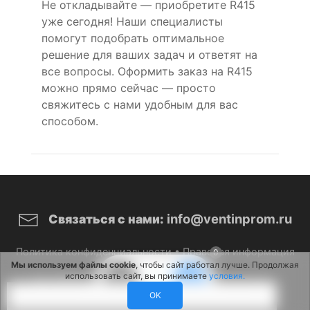
Не откладывайте — приобретите R415
уже сегодня! Наши специалисты
помогут подобрать оптимальное
решение для ваших задач и ответят на
все вопросы. Оформить заказ на R415
можно прямо сейчас — просто
свяжитесь с нами удобным для вас
способом.
info@ventinprom.ru
Связаться с нами:
Политика конфиденциальности
•
Правовая информация
0
Мы используем файлы cookie
, чтобы сайт работал лучше. Продолжая
использовать сайт, вы принимаете
условия.
© 2026 ВентИнПром. Все права защищены.
OK