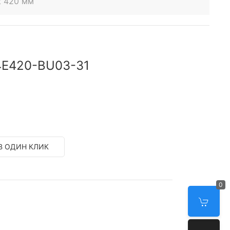
t 420 мм
4E420-BU03-31
В ОДИН КЛИК
0