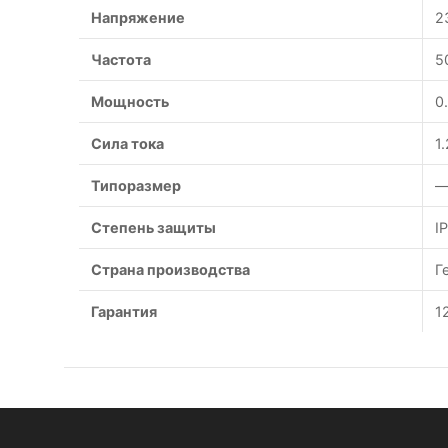
Напряжение
2
Частота
5
Мощность
0
Сила тока
1
Типоразмер
—
Степень защиты
I
Страна производства
Г
Гарантия
1