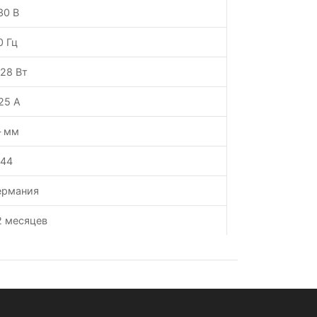
30 В
0 Гц
.28 Вт
.25 А
 мм
P44
ермания
2 месяцев