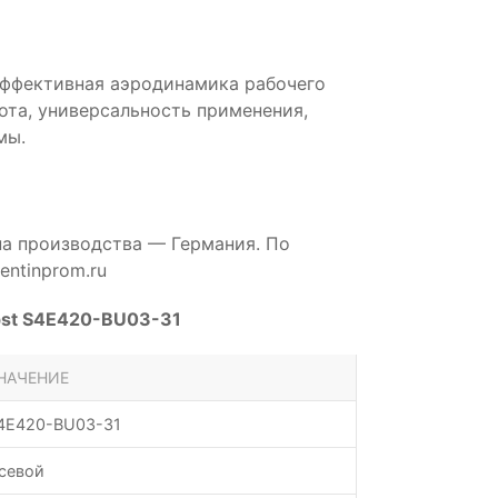
эффективная аэродинамика рабочего
бота, универсальность применения,
мы.
на производства — Германия. По
ntinprom.ru
pst S4E420-BU03-31
НАЧЕНИЕ
4E420-BU03-31
севой