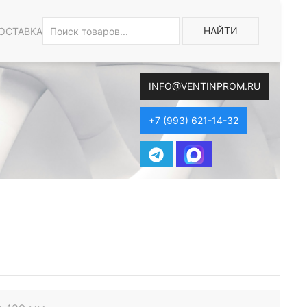
НАЙТИ
ОСТАВКА
INFO@VENTINPROM.RU
+7 (993) 621-14-32