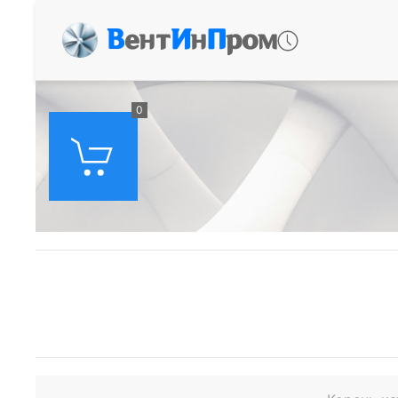
В
ент
И
н
П
ром
0