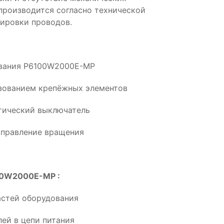
производится согласно технической
ировки проводов.
дования P6100W2000E-MP
ьзованием крепёжных элементов
тический выключатель
аправление вращения
100W2000E-MP :
астей оборудования
ей в цепи питания