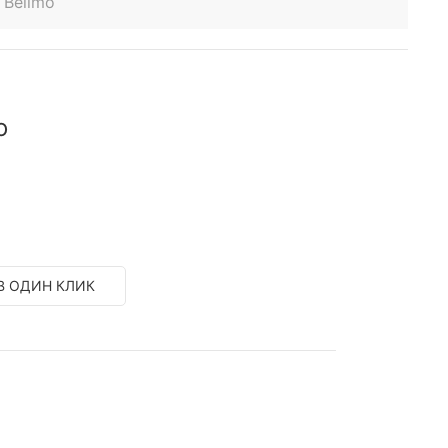
 Belimo
o
В ОДИН КЛИК