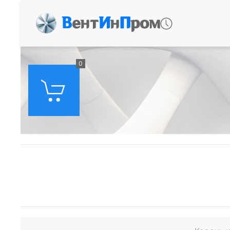
В
ент
И
н
П
ром
0