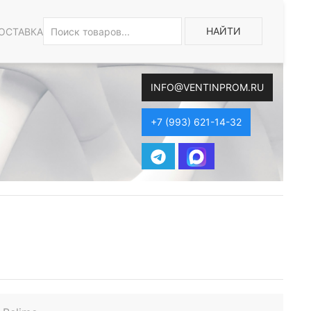
НАЙТИ
ОСТАВКА
INFO@VENTINPROM.RU
+7 (993) 621-14-32