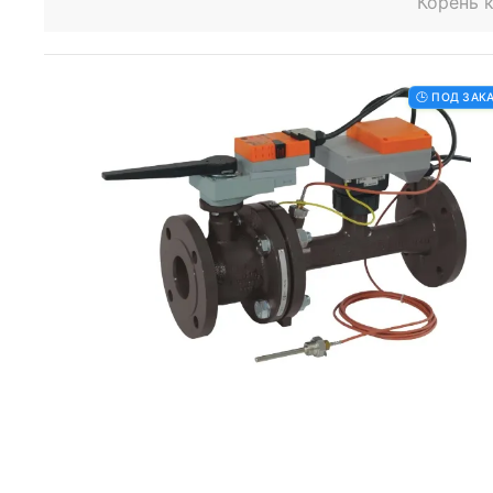
Корень 
🕒 ПОД ЗАК