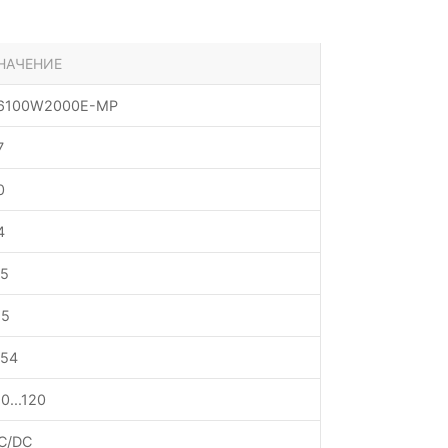
НАЧЕНИЕ
6100W2000E-MP
7
0
4
.5
15
P54
10...120
C/DC