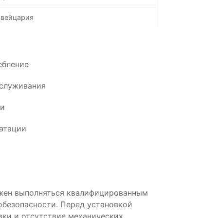
вейцария
ебление
бслуживания
ии
атации
жен выполняться квалифицированным
обезопасности. Перед установкой
вки и отсутствие механических