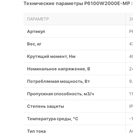
Технические параметры P6100W2000E-MP :
ПАРАМЕТР
З
Артикул
P
Вес, кг
4
Крутящий момент, Нм
4
Номинальное напряжение, В
2
Потребляемая мощность, Вт
9
Пропускная способность, м3/ч
1
Степень защиты
I
Температура среды, °С
-
Тип тока
A