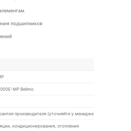
элементам
ояния подшипников
лений
MP
000E-MP Belimo
рантия производителя (уточняйте у менеджеров)
яции, кондиционирования, отопления