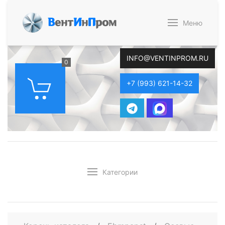
В
ент
И
н
П
ром
Меню
INFO@VENTINPROM.RU
0
+7 (993) 621-14-32
Категории