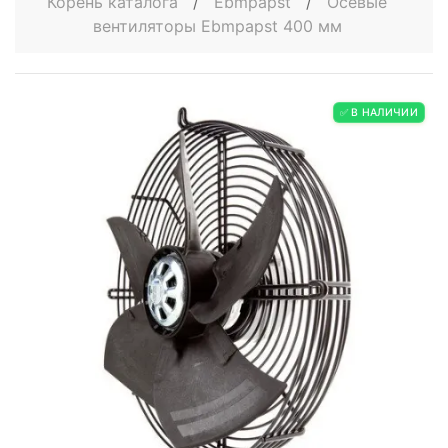
Корень каталога
/
Ebmpapst
/
Осевые
вентиляторы Ebmpapst 400 мм
✅ В НАЛИЧИИ