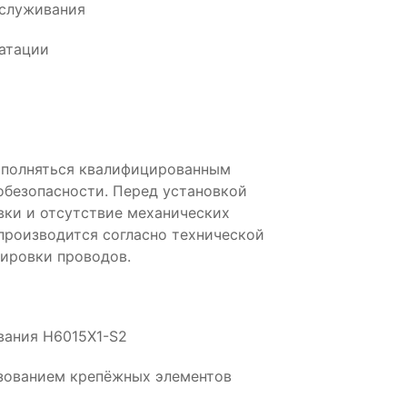
бслуживания
атации
ыполняться квалифицированным
обезопасности. Перед установкой
вки и отсутствие механических
производится согласно технической
ировки проводов.
вания H6015X1-S2
ьзованием крепёжных элементов