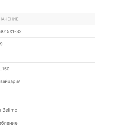
НАЧЕНИЕ
6015X1-S2
.9
…150
вейцария
 Belimo
ебление