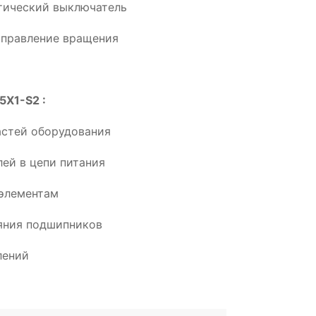
тический выключатель
аправление вращения
5X1-S2 :
астей оборудования
ей в цепи питания
элементам
ояния подшипников
лений