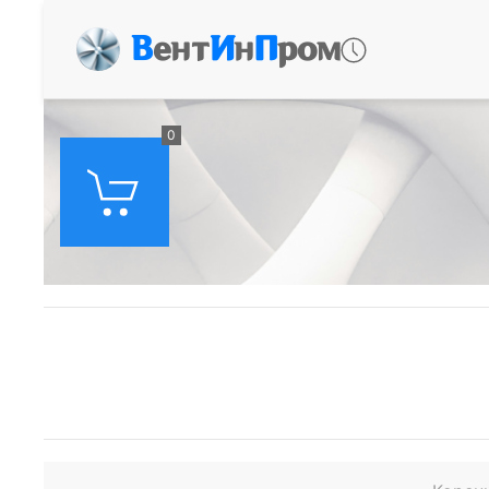
В
ент
И
н
П
ром
0