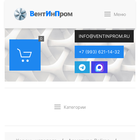
В
ент
И
н
П
ром
Меню
INFO@VENTINPROM.RU
0
+7 (993) 621-14-32
Категории