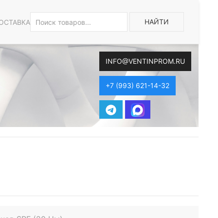
НАЙТИ
ОСТАВКА
INFO@VENTINPROM.RU
+7 (993) 621-14-32