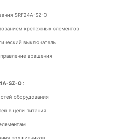
ования SRF24A-SZ-O
ьзованием крепёжных элементов
тический выключатель
аправление вращения
4A-SZ-O :
астей оборудования
ей в цепи питания
элементам
ояния подшипников