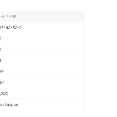
НАЧЕНИЕ
RF24A-SZ-O
0
0
4
RF
P54
C/DC
вейцария