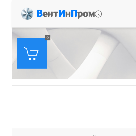
В
ент
И
н
П
ром
0