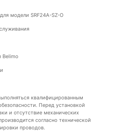
 для модели SRF24A-SZ-O
бслуживания
 Belimo
ии
выполняться квалифицированным
обезопасности. Перед установкой
вки и отсутствие механических
производится согласно технической
ировки проводов.