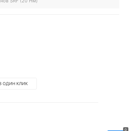
нов SRF (20 Нм)
В ОДИН КЛИК
0