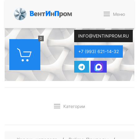
В
ент
И
н
П
ром
Меню
INFO@VENTINPROM.RU
0
+7 (993) 621-14-32
Категории