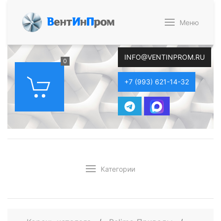
В
ент
И
н
П
ром
Меню
INFO@VENTINPROM.RU
0
+7 (993) 621-14-32
Категории