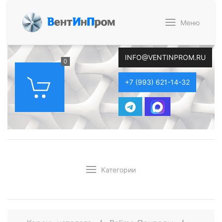
В
ент
И
н
П
ром
Меню
INFO@VENTINPROM.RU
0
+7 (993) 621-14-32
Категории