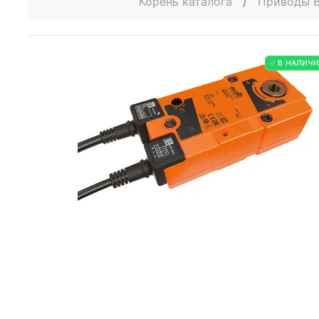
Корень каталога
/
Приводы B
✅ В НАЛИЧ