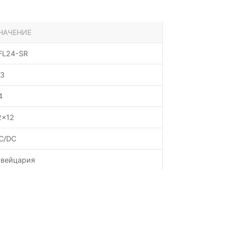
НАЧЕНИЕ
FL24-SR
;3
4
2x12
C/DC
вейцария