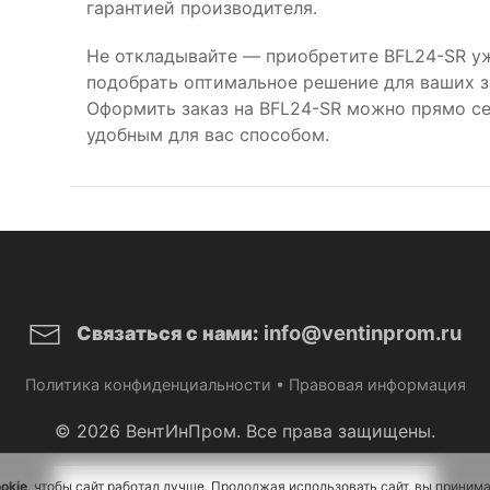
гарантией производителя.
Не откладывайте — приобретите BFL24-SR у
подобрать оптимальное решение для ваших за
Оформить заказ на BFL24-SR можно прямо се
удобным для вас способом.
info@ventinprom.ru
Связаться с нами:
Политика конфиденциальности
•
Правовая информация
© 2026 ВентИнПром. Все права защищены.
okie
, чтобы сайт работал лучше. Продолжая использовать сайт, вы приним