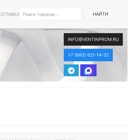
НАЙТИ
ОСТАВКА
INFO@VENTINPROM.RU
+7 (993) 621-14-32