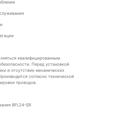
ебление
бслуживания
ии
атации
олняться квалифицированным
обезопасности. Перед установкой
вки и отсутствие механических
производится согласно технической
ировки проводов.
вания BFL24-SR