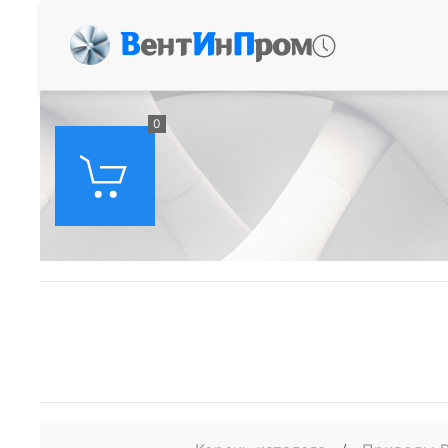
В
ент
И
н
П
ром
0