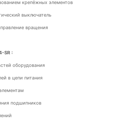
ьзованием крепёжных элементов
тический выключатель
аправление вращения
4-SR :
астей оборудования
ей в цепи питания
элементам
ояния подшипников
лений