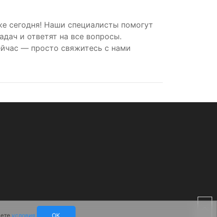
же сегодня! Наши специалисты помогут
дач и ответят на все вопросы.
йчас — просто свяжитесь с нами
аете
условия.
OK