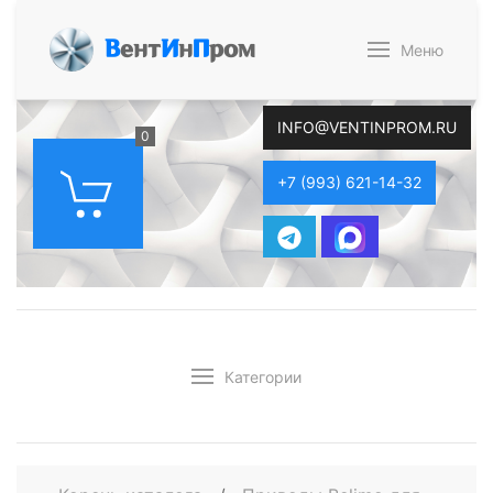
В
ент
И
н
П
ром
Меню
INFO@VENTINPROM.RU
0
+7 (993) 621-14-32
Категории