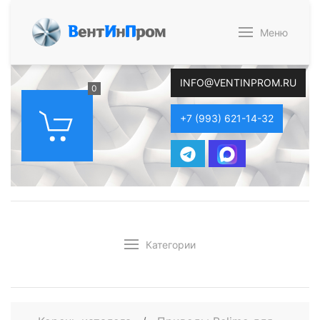
В
ент
И
н
П
ром
Меню
INFO@VENTINPROM.RU
0
+7 (993) 621-14-32
Категории