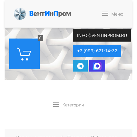
В
ент
И
н
П
ром
Меню
INFO@VENTINPROM.RU
0
+7 (993) 621-14-32
Категории