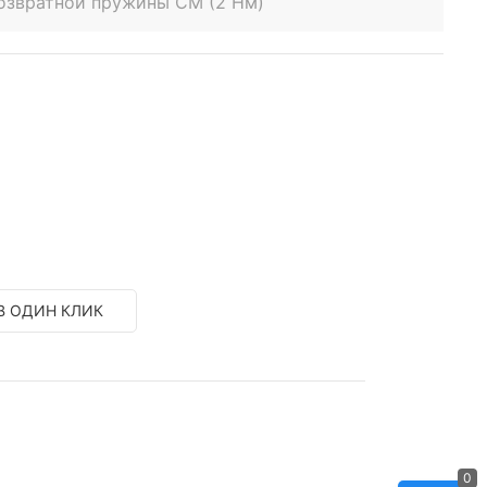
возвратной пружины СМ (2 Нм)
В ОДИН КЛИК
0