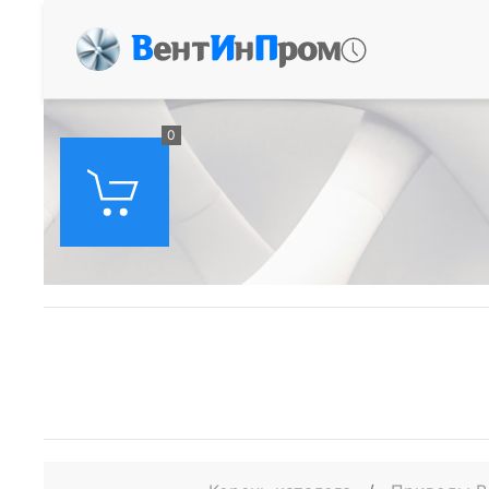
В
ент
И
н
П
ром
0