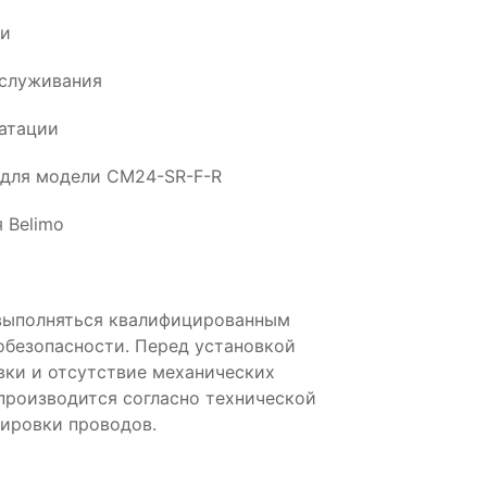
ии
бслуживания
атации
 для модели CM24-SR-F-R
 Belimo
выполняться квалифицированным
обезопасности. Перед установкой
вки и отсутствие механических
производится согласно технической
ировки проводов.