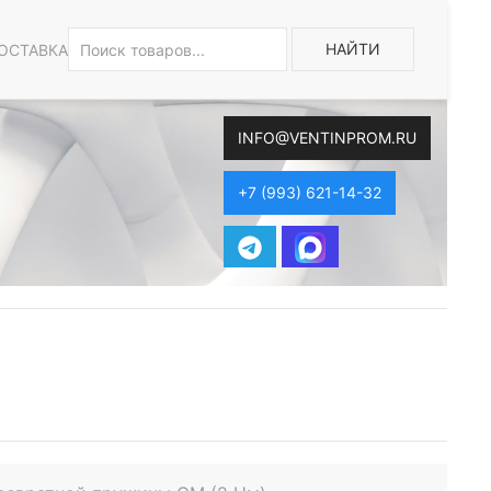
НАЙТИ
ОСТАВКА
INFO@VENTINPROM.RU
+7 (993) 621-14-32