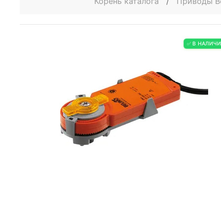
Корень каталога
/
Приводы B
✅ В НАЛИЧ