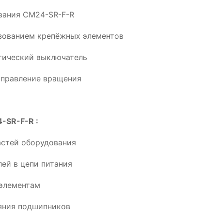
ования CM24-SR-F-R
ьзованием крепёжных элементов
тический выключатель
аправление вращения
-SR-F-R :
астей оборудования
ей в цепи питания
элементам
ояния подшипников