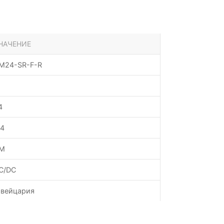
НАЧЕНИЕ
M24-SR-F-R
4
.4
M
C/DC
вейцария