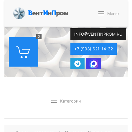
В
ент
И
н
П
ром
Меню
INFO@VENTINPROM.RU
0
+7 (993) 621-14-32
Категории